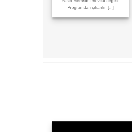
Pasta Merasimi mevcut değilse
Programdan çıkarılır. [...]