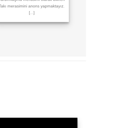
Takı merasimini anons yapmaktayız.
[...]