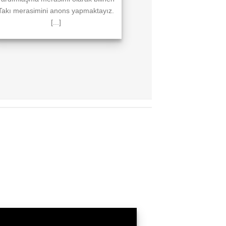
Takı merasimini anons yapmaktayız.
[...]