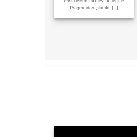
Pasta Merasimi mevcut değilse
Programdan çıkarılır. [...]