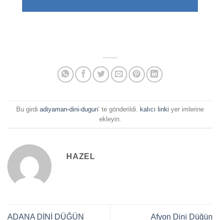
Bu girdi
adiyaman-dini-dugun
’ te gönderildi.
kalıcı linki
yer imlerine
ekleyin.
HAZEL
ADANA DİNİ DÜĞÜN
Afyon Dini Düğün