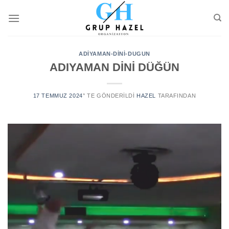
Skip
to
content
ADIYAMAN-DINI-DUGUN
ADIYAMAN DİNİ DÜĞÜN
17 TEMMUZ 2024
’' TE GÖNDERILDI
HAZEL
TARAFINDAN