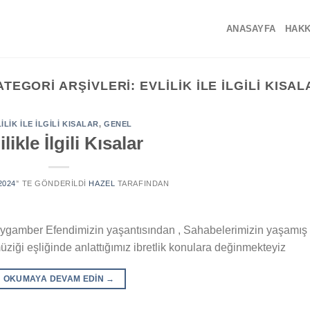
ANASAYFA
HAKK
ATEGORI ARŞIVLERI:
EVLİLİK İLE İLGİLİ KISA
İLİK İLE İLGİLİ KISALAR
,
GENEL
ilikle İlgili Kısalar
2024
’' TE GÖNDERILDI
HAZEL
TARAFINDAN
Peygamber Efendimizin yaşantısından , Sahabelerimizin yaşamış
üziği eşliğinde anlattığımız ibretlik konulara değinmekteyiz
OKUMAYA DEVAM EDIN
→