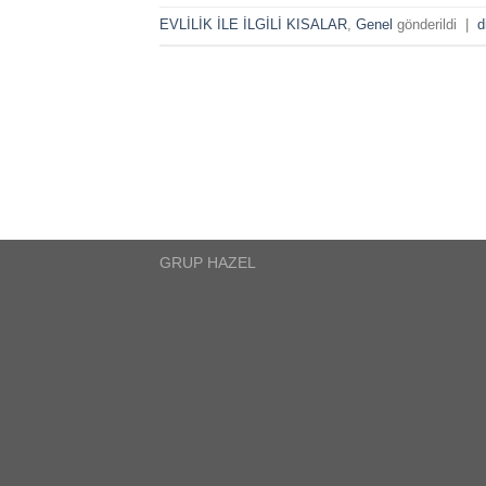
EVLİLİK İLE İLGİLİ KISALAR
,
Genel
gönderildi
|
d
GRUP HAZEL