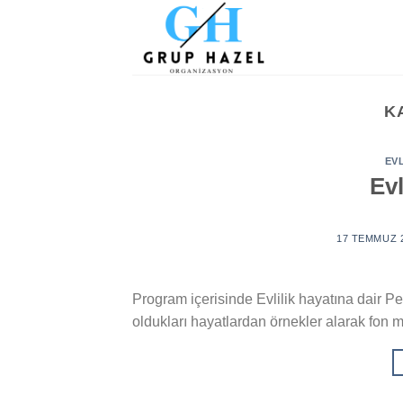
Skip
to
content
K
EVL
Evl
17 TEMMUZ 
Program içerisinde Evlilik hayatına dair 
oldukları hayatlardan örnekler alarak fon m