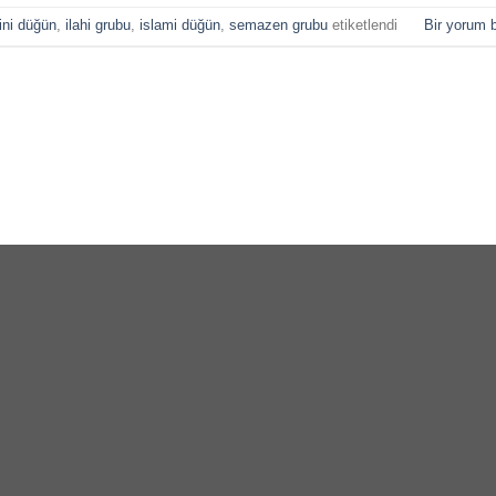
ini düğün
,
ilahi grubu
,
islami düğün
,
semazen grubu
etiketlendi
Bir yorum b