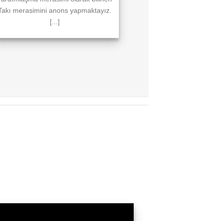
Takı merasimini anons yapmaktayız.
[...]