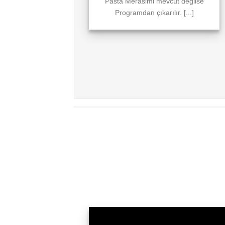
Pasta Merasimi mevcut değilse
Programdan çıkarılır. [...]