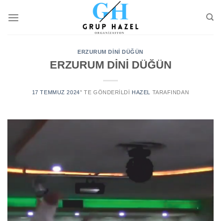
Skip
to
content
ERZURUM DİNİ DÜĞÜN
ERZURUM DİNİ DÜĞÜN
17 TEMMUZ 2024
’' TE GÖNDERILDI
HAZEL
TARAFINDAN