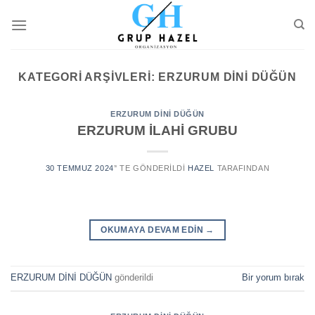
Skip
to
content
KATEGORI ARŞIVLERI:
ERZURUM DİNİ DÜĞÜN
ERZURUM DİNİ DÜĞÜN
ERZURUM İLAHİ GRUBU
30 TEMMUZ 2024
’' TE GÖNDERILDI
HAZEL
TARAFINDAN
OKUMAYA DEVAM EDIN
→
ERZURUM DİNİ DÜĞÜN
gönderildi
Bir yorum bırak